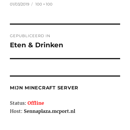
Geplaatst
Volledige
01/03/2019
100 × 100
op
grootte
Bericht
GEPUBLICEERD IN
navigatie
Eten & Drinken
MIJN MINECRAFT SERVER
Status:
Offline
Host:
Sennaplaza.mcport.nl