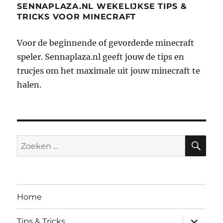
SENNAPLAZA.NL WEKELIJKSE TIPS &
TRICKS VOOR MINECRAFT
Voor de beginnende of gevorderde minecraft
speler. Sennaplaza.nl geeft jouw de tips en
trucjes om het maximale uit jouw minecraft te
halen.
ZO
Zoeken
naar:
Home
submen
Tips & Tricks