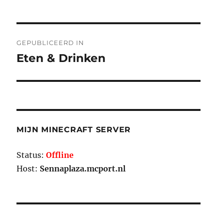
Bericht
GEPUBLICEERD IN
navigatie
Eten & Drinken
MIJN MINECRAFT SERVER
Status:
Offline
Host:
Sennaplaza.mcport.nl